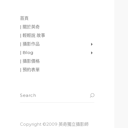
首頁
| 關於英奇
| 輕輕說 故事
| 攝影作品
家庭寫真
肖像照
個人寫真
一張婚紗照
婚禮紀錄
愛情寫真
形象.活動攝影
| Blog
影像日記
攝影雜感
與神對話
| 攝影價格
| 預約表單
Copyright ©2009 英奇獨立攝影師