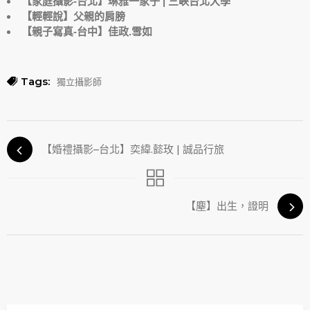
【家庭攝影-台北】琳雅一家子 | 三峽台北大學
【輕輕說】父親的肩膀
【親子寫真-台中】佳政.雪如
Tags:
獨立攝影師
【婚禮攝影–台北】奕緯.懿玫 | 誠品行旅
【塵】出生，證明