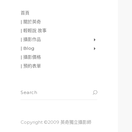
首頁
| 關於英奇
| 輕輕說 故事
| 攝影作品
家庭寫真
肖像照
個人寫真
一張婚紗照
婚禮紀錄
愛情寫真
形象.活動攝影
| Blog
影像日記
攝影雜感
與神對話
| 攝影價格
| 預約表單
Copyright ©2009 英奇獨立攝影師