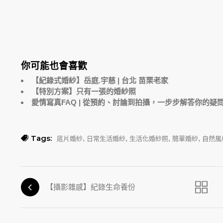
你可能也會喜歡
【紀錄式婚紗】岳庭.宇慈 | 台北 苗栗老家
【特別方案】只有一張的婚紗照
愛情寫真FAQ | 從預約、討論到拍攝，一步步解答你的疑
Tags:
,
,
,
,
底片婚紗
日常生活婚紗
生活化婚紗照
簡單婚紗
自然風
【攝影雜感】紀錄生命養份