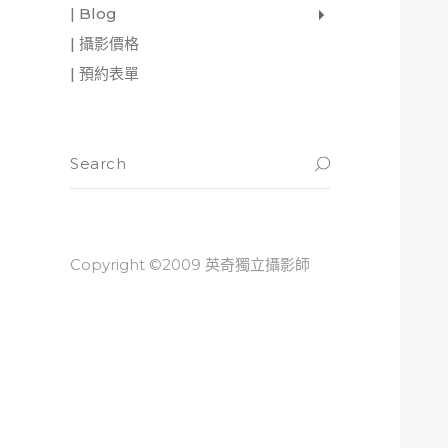
| Blog
影像日記
攝影雜感
與神對話
| 攝影價格
| 預約表單
Copyright ©2009 英奇獨立攝影師