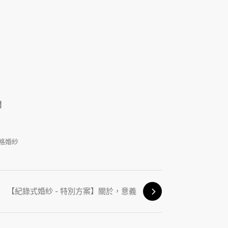
問
格婚紗
【紀錄式婚紗 - 特別方案】關於，意義