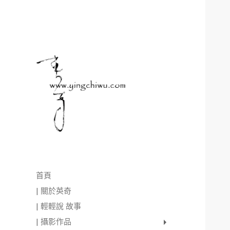
首頁
| 關於英奇
| 輕輕說 故事
| 攝影作品
家庭寫真
肖像照
個人寫真
一張婚紗照
婚禮紀錄
愛情寫真
形象.活動攝影