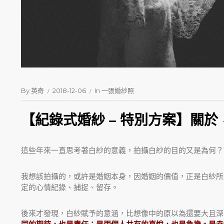
By
英奇
2018-12-06
In
一張婚紗照
【紀錄式婚紗 – 特別方案】關於
這些年來一直思考著白紗的意義，拍攝白紗的目的又是為何？
我想該拍攝的，或許是婚姻本身，因婚姻的價值，正是白紗所
定的心情紀錄、捕捉、留存。
後來才發現，白紗賦予的意涵，比想像中的原以為還要大且深