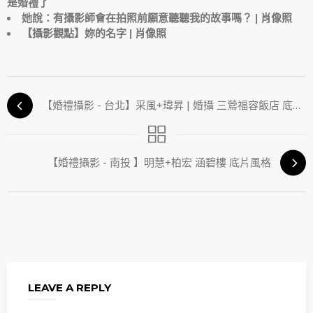
是婚禮了
她說：有攝影師會在拍照前願意聽聽我的故事嗎？ | 肖像照
【攝影觀點】妳的名字 | 肖像照
【婚禮攝影 - 台北】采風+瑋昇 | 婚攝 三鶯福容飯店 底片風格
【婚禮攝影 - 南投 】明慧+柏宏 涵碧樓 底片風格
LEAVE A REPLY