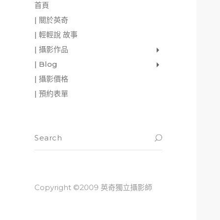
首頁
| 關於英奇
| 輕輕說 故事
| 攝影作品
家庭寫真
肖像照
個人寫真
一張婚紗照
婚禮紀錄
愛情寫真
形象.活動攝影
| Blog
影像日記
攝影雜感
與神對話
| 攝影價格
| 預約表單
Copyright ©2009 英奇獨立攝影師