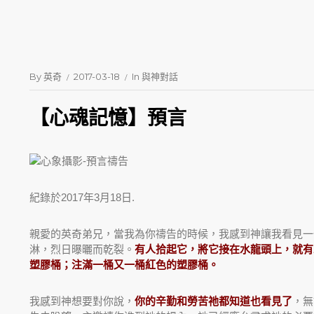
By
英奇
2017-03-18
In
與神對話
【心魂記憶】預言
紀錄於2017年3月18日.
親愛的英奇弟兄，當我為你禱告的時候，我感到神讓我看見一
淋，烈日曝曬而乾裂。
有人拾起它，將它接在水龍頭上，就有
塑膠桶；注滿一桶又一桶紅色的塑膠桶。
我感到神想要對你說，
你的辛勤和勞苦祂都知道也看見了
，無