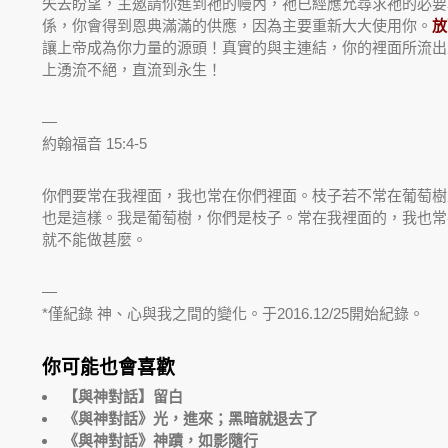
失去盼望，主邀請你進到祂的幔內，祂已經應允尋求祂的必要
係，你會得到恩典滿滿的供應，因為主要重新大大使用你。
放
讓上帝成為你力量的源頭！真實的與主連結，你的裡面所流出
上湧流不絕，直流到永生！
—
約翰福音 15:4-5
你們要常在我裡面，我也常在你們裡面。枝子若不常在葡萄樹
也是這樣。我是葡萄樹，你們是枝子。常在我裡面的，我也常
就不能做甚麼。
—
*僅紀錄 神、心與我之間的變化。于2016.12/25開始紀錄。
你可能也會喜歡
【與神對話】留白
《與神對話》光，進來；黑暗就退去了
《與神對話》神蹟，如影隨行