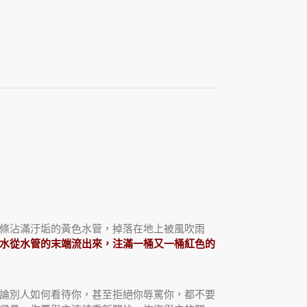
條沾滿汙垢的黃色水管，掉落在地上被風吹雨
水從水管的末端流出來，注滿一桶又一桶紅色的
論別人如何看待你，甚至拒絕你辱罵你，都不要