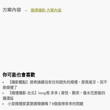
方案內容 →
婚禮攝影-方案內容
你可能也會喜歡
【攝影觀點】按表操課沒有任何疏失的婚禮，那是尾牙，而不
是婚禮了
【婚禮攝影-台北】long哥.多多 | 喜悅、歡笑，像水花那般四
濺漫延
小型婚禮家宴要請婚攝嗎？8個值得思考的問題