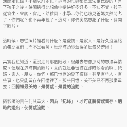
活開始忙碌。不論以前多忙，這時的忙碌都是無法相比擬的，有
了孩子之後。時間過得比想像中還快好多好多，不知不覺，孩子
從會坐、會爬、會走，幼稚園、小學…你們也瞧見爸媽突然間老
了，你們呢？也不再年輕了。這時，你們突然想起了什麼，翻開
了照片。
這時候，想從照片裡看到什麼？是爸媽、是家人、是好久沒連絡
的老朋友們…而不是看哪，瞧那時頭紗蓋得多麼氣勢磅礡！
其實我也知道，還沒走到那個階段，很難去想像那時的想法與情
感。但現在這時刻的照片，真的就是要留待在那時候看的啊…爸
媽、家人、朋友、你們，都已悄悄的變了模樣，甚至有些人、有
些事，也只能留存在回憶裡了。那些回憶，美不美已不再那麼重
要；
回憶裡最美的，是情感、是愛的流動。
攝影師的責任何其重大，
因為「紀錄」，才可能將情感留存。適
時的退出，使情感流動。