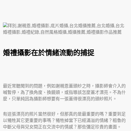
婚禮攝影在於情緒流動的捕捉
最近常聽聞到的問題，例如謝親恩蓋頭紗之時，攝影師會介入的
喊暫停，為了換角度、換鏡頭，或指導該怎麼蓋才漂亮。不為什
麼，只單純因為攝影師想要有一張蓋得很漂亮的頭紗照片。
有這張漂亮的照片當然很好，但那真的是最重要的嗎？重要到足
以犧牲其它更重要的事嗎？犧牲掉當下已經滿溢的情緒？粗魯的
中斷父母與兒女間正在交流中的情感？那些彌足珍貴的畫面。