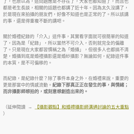
了，也原以為，這問題應是不存在了，大家也都知道了，而且也
都是老生長談，相關的話題也都講了近十年。因為太久沒講了，
於是現在來拍攝的朋友們，好像不知道也是正常的了。所以該講
的事，還是得重複不斷的講吧。
關於婚禮紀錄的「介入」這件事，其實看字面就可很簡單的知道
了，因為是「紀錄」，所以當然不可介入，否則就完全的偏離
了。只是現在大家都習慣稱之為「婚攝」，但很多人也都搞不清
楚，婚攝到底是婚禮攝影還是婚紗攝影？無論如何，紀錄這件事
的本質，是不可偏移的。
而紀錄，是紀錄什麼？除了事件本身之外，在婚禮來說，重要的
更是那當中的情感流動。
紀錄下那真正正在發生的事，與情緒；
而非攝影師想拍的，或刻意想創造出來的。
（延伸閱讀 →
【攝影觀點】和婚禮攝影師溝通討論的五大重點
）