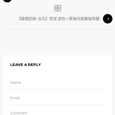
【婚禮紀錄-台北】哲安.潔怡 | 蔡瑞月跳舞咖啡廳
LEAVE A REPLY