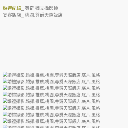
婚禮紀錄
_ 英奇 獨立攝影師
宴客飯店_ 桃園,
尊爵天際飯店