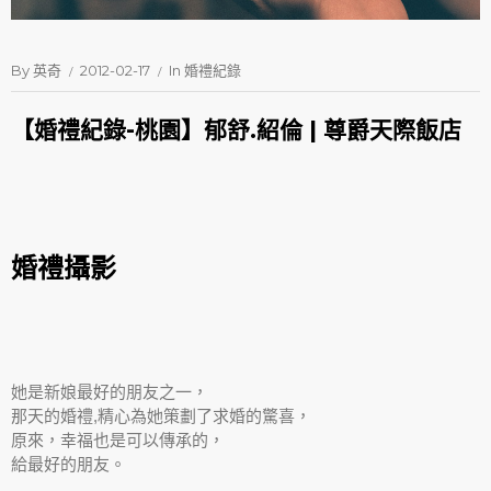
By
英奇
2012-02-17
In
婚禮紀錄
【婚禮紀錄-桃園】郁舒.紹倫 | 尊爵天際飯店
婚禮攝影
她是新娘最好的朋友之一，
那天的婚禮,精心為她策劃了求婚的驚喜，
原來，幸福也是可以傳承的，
給最好的朋友。