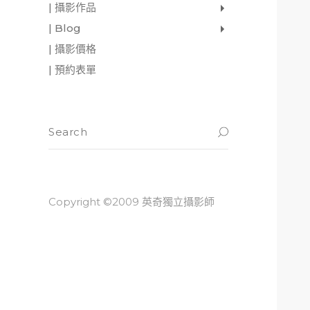
| 攝影作品
家庭寫真
肖像照
個人寫真
一張婚紗照
婚禮紀錄
愛情寫真
形象.活動攝影
| Blog
影像日記
攝影雜感
與神對話
| 攝影價格
| 預約表單
Copyright ©2009 英奇獨立攝影師