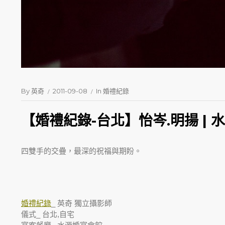
By
英奇
2011-09-08
In
婚禮紀錄
【婚禮紀錄-台北】怡岑.明揚 | 
四雙手的交疊，最深的祝福與期盼。
婚禮紀錄
_ 英奇 獨立攝影師
儀式_ 台北,自宅