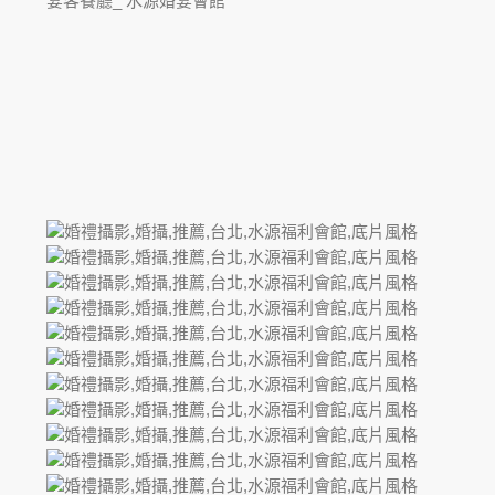
宴客餐廳_
水源婚宴會館