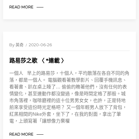
READ MORE
By
英奇
2020-06-26
路易莎之歌 〈 *連載 〉
一個人 早上的路易莎，十個人，平均散落在各自不同的角
落，都是一個人。 電腦觀看著教學影片、回覆手機訊息、
看著書、趴在桌上睡了… 偷偷的瞧著他們，沒有任何的表
情變化，甚至連動作都沒變過，像是時間定格了那般。城
市角落裡，咖啡廳裡的這十位男男女女，也許，正是特地
前來享受這份時光定格吧？ 又一個年輕男人放下了背包，
紅黑相間的Nike外套，坐下了，在我的對面，拿出了筆
電，上頭寫著「讓想像力棄權
READ MORE