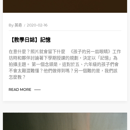
By
英奇
2020-02-16
【教學日誌】記憶
在意什麼？照片就會留下什麼 《孩子的另一扇眼睛》工作
坊時和夥伴討論著下學期授課的規劃，決定以「記憶」為
拍攝主題。 第一個念頭是，這對於五、六年級的孩子們會
不會太艱澀難懂？他們做得到嗎？另一個難的是，我們該
怎麼教？
READ MORE