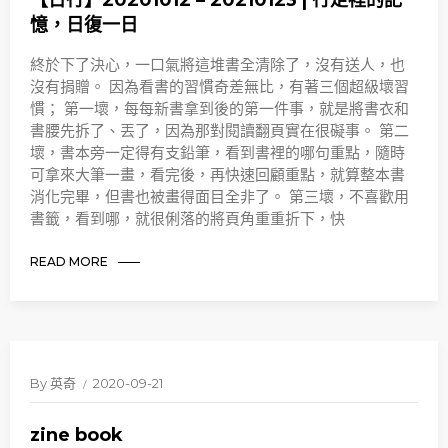
【日行】20201012 – 20210123 | 行走裡的記
憶，日復一日
終於下了決心，一口氣將這堆書全清除了，沒有送人，也
沒有捐贈。 因為看書的習慣奇差無比，有著三個超級壞習
慣； 第一壞，每每新書拿到後的第一件事，就是將書衣和
書腰先拆了、丟了，因為那對閱讀翻頁實在很礙事。 第二
壞，書本旁一定得有支鉛筆，看到書裡的哪句重點，隨時
可拿來大筆一畫，看完後，再快速回顧重點，就算整本書
消化完畢，但書也被畫得面目全非了。 第三壞，不喜歡用
書籤，看到哪，就很俐落的將頁角重重折下，快
READ MORE
By
英奇
2020-09-21
zine book