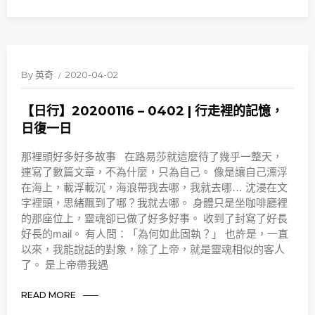
By
英奇
2020-04-02
【日行】20200116 – 0402 | 行走裡的記憶，
日復一日
那裡頭好多好多故事 在路易莎就這麼待了幾乎一整天，
連寫了數篇文章，不為什麼，只為自己。 像是讓自己漂浮
在海上，載浮載沉，海浪帶我去哪，我就去哪… 沈浸在文
字裡頭，思緒飄到了哪？我就去哪。 身體只是坐咖啡廳裡
的那座位上，靈魂卻已做了好多好事。 收到了封寫了好長
好長的mail。 有人問：「為何如此固執？」 也許是，一直
以來，我能說話的對象，除了上帝，就是靈魂相似的客人
了。 是上帝帶我遇
READ MORE