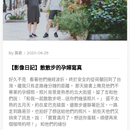
By
英奇
2020-06-29
【影像日記】散散步的孕婦寫真
好久不見 看著他們幾經波折，終於安全的從荷蘭回到了台
灣，離我只有走路幾分鐘的距離。 那天臉書上瞧見他們不
專業的孕婦照，照片背景是熟悉的北大街道，留了言和他
們說：「和我一起散散步吧…送你們幾張照片。」 還不太
熱的五月天，約在星巴克碰面，邊散步邊聊著近況，一路
走到路易莎，也拍好了想送給他們的照片。 前些天他們又
捎來了訊息，說：「寶寶滿月了，想送你蛋糕，順便再來
個咖啡約吧！」 和他們的緣份