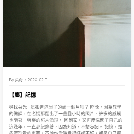
By
英奇
2020-02-11
【塵】記憶
尋找著光 是搬進這屋子的頭一個月吧？ 昨晚，因為教學
的備課，在老媽那翻出了一疊疊小時的照片，許多的感觸
也隨著一張張的照片湧現。 回到家，又再度憶起了自己的
這幾年，一直都紀錄著，因為知道，不想忘記。 記憶，是
多麼珍貴的東西，不論你當時覺得好或不好，都是自己獨