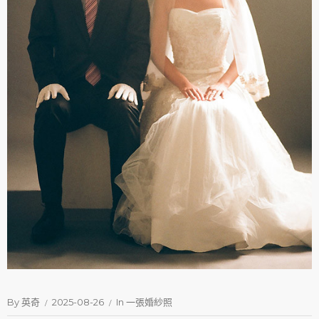
By
英奇
2025-08-26
In
一張婚紗照