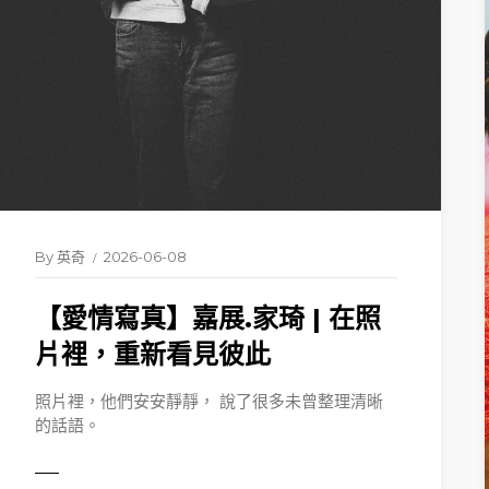
By
英奇
2026-06-08
【愛情寫真】嘉展.家琦 | 在照
片裡，重新看見彼此
照片裡，他們安安靜靜， 說了很多未曾整理清晰
的話語。
ORE