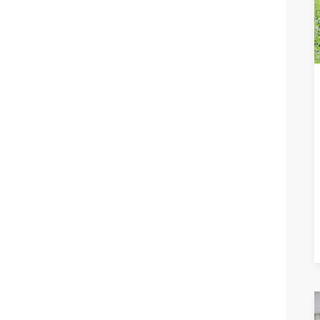
READ M