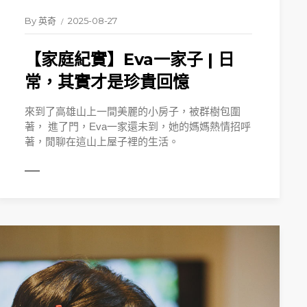
By
英奇
2025-08-27
【家庭紀實】Eva一家子 | 日
常，其實才是珍貴回憶
來到了高雄山上一間美麗的小房子，被群樹包圍
著， 進了門，Eva一家還未到，她的媽媽熱情招呼
著，閒聊在這山上屋子裡的生活。
MORE