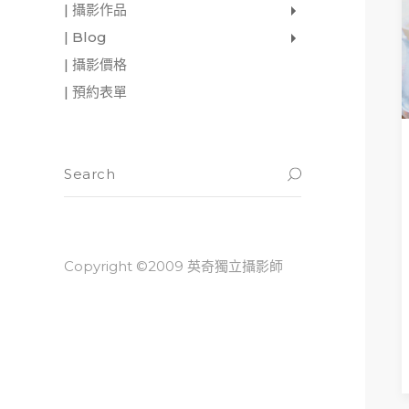
| 攝影作品
家庭寫真
肖像照
個人寫真
一張婚紗照
婚禮紀錄
愛情寫真
形象.活動攝影
| Blog
影像日記
攝影雜感
與神對話
| 攝影價格
| 預約表單
Copyright ©2009 英奇獨立攝影師
READ M