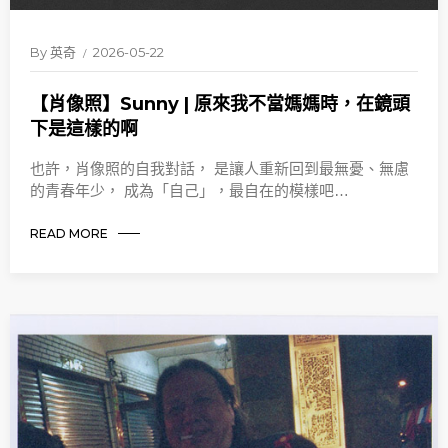
By
英奇
2026-05-22
【肖像照】Sunny | 原來我不當媽媽時，在鏡頭
下是這樣的啊
也許，肖像照的自我對話， 是讓人重新回到最無憂、無慮
的青春年少， 成為「自己」，最自在的模樣吧…
READ MORE