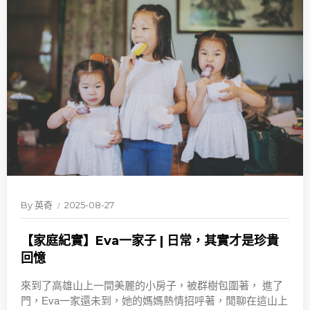
By
英奇
2025-08-27
【家庭紀實】Eva一家子 | 日常，其實才是珍貴
回憶
來到了高雄山上一間美麗的小房子，被群樹包圍著， 進了
門，Eva一家還未到，她的媽媽熱情招呼著，閒聊在這山上