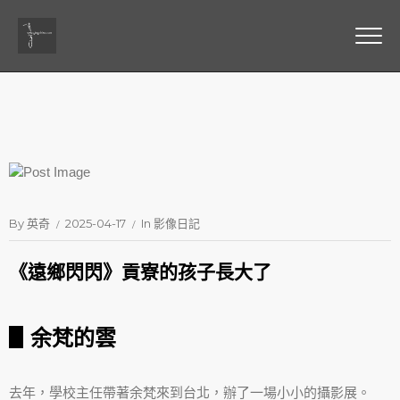
By
英奇
2025-04-17
In
影像日記
《遠鄉閃閃》貢寮的孩子長大了
▋余梵的雲
去年，學校主任帶著余梵來到台北，辦了一場小小的攝影展。