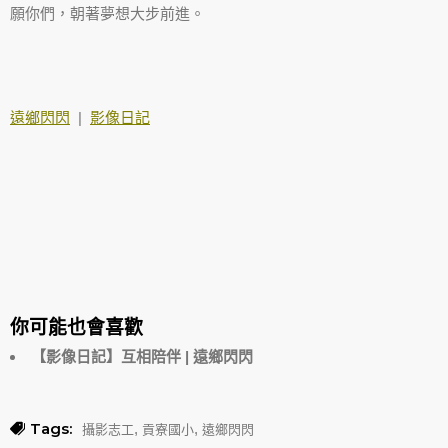
願你們，朝著夢想大步前進。
遠鄉閃閃
|
影像日記
你可能也會喜歡
【影像日記】互相陪伴 | 遠鄉閃閃
Tags:
,
,
攝影志工
貢寮國小
遠鄉閃閃