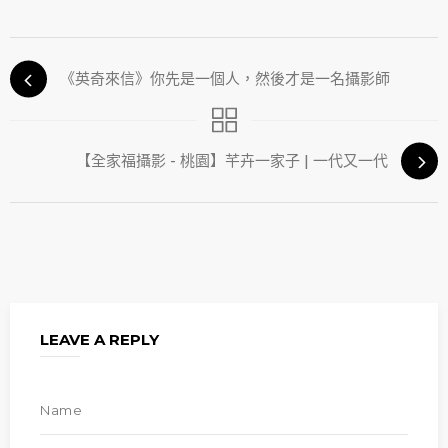
《英奇來信》你先是一個人，然後才是一名攝影師
【全家福攝影 - 桃園】芊卉一家子 | 一代又一代
LEAVE A REPLY