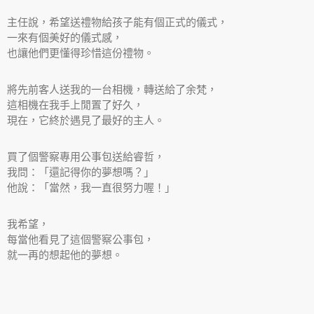
主任說，希望送禮物給孩子能有個正式的儀式，
一來有個美好的儀式感，
也讓他們更懂得珍惜這份禮物。
將先前客人送我的一台相機，轉送給了余梵，
這相機在我手上閒置了好久，
現在，它終於遇見了最好的主人。
買了個警察專用公事包送給睿哲，
我問：「還記得你的夢想嗎？」
他說：「當然，我一直很努力喔！」
我希望，
每當他看見了這個警察公事包，
就一再的想起他的夢想。