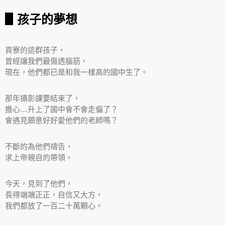
▋孩子的夢想
貢寮的這群孩子，
曾經讓我們最傷透腦筋，
現在，他們都已是和我一樣高的國中生了。
那年攝影課要結束了，
擔心…升上了國中會不會走偏了？
會遇見願意好好愛他們的老師嗎？
不斷的為他們禱告，
求上帝親自的帶領。
今天，見到了他們，
長得端端正正，自信又大方，
我們都放了一百二十萬顆心。