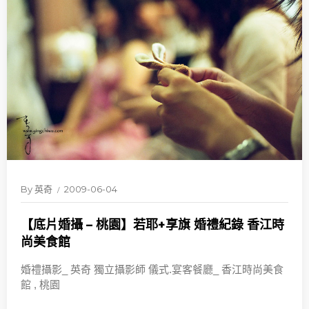
By
英奇
2009-06-04
【底片婚攝 – 桃園】若耶+享旗 婚禮紀錄 香江時
尚美食館
婚禮攝影_ 英奇 獨立攝影師 儀式.宴客餐廳_ 香江時尚美食
館 , 桃園