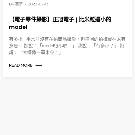
By
英奇
2023-07-13
【電子零件攝影】正旭電子 | 比米粒還小的
model
有多小 平常並沒有在拍商品攝影，但這回的拍攝實在太有
意思。 她說：「model很小喔…」 我說﹔「有多小？」 她
說：「大概像一顆米粒。」
READ MORE