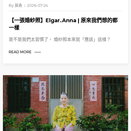
By
英奇
2026-07-24
【一張婚紗照】Elgar.Anna | 原來我們想的都
一樣
是不是我們太習慣了， 婚紗照本來就「應該」這樣？
READ MORE