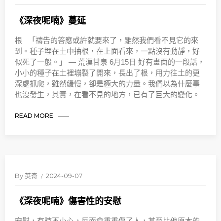
《深夜呢喃》蔓延
根 「禱告的答應或許就要來了，雖然我們看不見它的來
到。種子埋在土中抽根，在上面看來，一點沒有動靜，好
似死了一般。」 — 荒漠甘泉 6月15日 好有畫面的一段話，
小小的種子在土裡塴裂了開來，長出了根，用力往土的更
深處抓爬，雖然緩慢，卻是極大的力量。我們以為什麼事
也沒發生，其實，在看不見的地方，已有了巨大的變化。
READ MORE
By
英奇
2024-09-07
《深夜呢喃》傷害性的安慰
安慰，有時不小心，反而會重重傷了人，甚至比他原本的