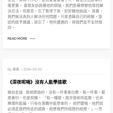
傷更重。 當朋友訴說著他的煩惱，我們急著想替他尋找解
決方法，但是否，忘了暫停下來，好好聽他說話。 其實，
我們無法為別人解決任何問題，只是憑藉自己的經驗，急
迫的給予建議；卻忘了，他所遭遇的，與我們並不全然相
同。
READ MORE
By
英奇
2024-03-20
《深夜呢喃》沒有人能學這歌
親自走過 曾經歷過的，沒有一件事會白費，每一件事，都
是養份，也是契機。 「有一種歌，既非藝術所能教，也非
樂理所能編，只有在患難中能學會的。 他們要唱，他們就
必須走我們所走的道路，經歷我們所經歷的經歷。」—荒