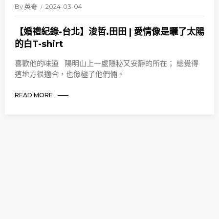
By
英奇
2024-03-04
【婚禮紀錄-台北】浚哲.田田 | 愛情像是曬了太陽
的白T-shirt
喜歡他的味道 陽明山上一處隱秘又安靜的所在； 總覺得
這地方很適合，也像極了他們倆。
READ MORE