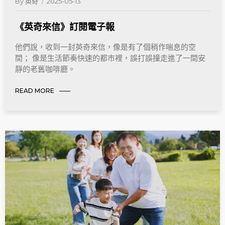
By
英奇
2025-05-13
《英奇來信》訂閱電子報
他們說，收到一封英奇來信，像是有了個稍作喘息的空
間； 像是生活節奏快速的都市裡，誤打誤撞走進了一間安
靜的老舊咖啡廳。
READ MORE