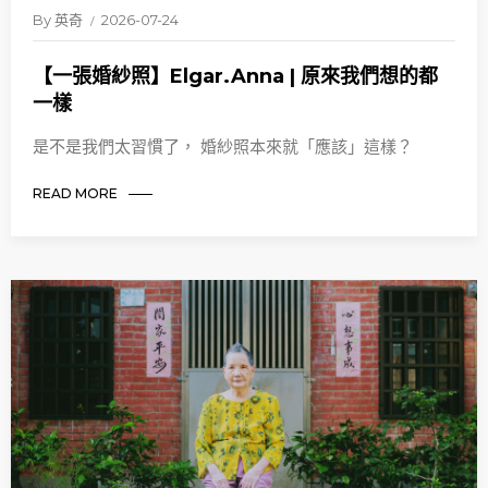
By
英奇
2026-07-24
【一張婚紗照】Elgar.Anna | 原來我們想的都
一樣
是不是我們太習慣了， 婚紗照本來就「應該」這樣？
READ MORE