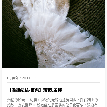
By
英奇
2011-08-30
【婚禮紀錄-苗栗】芳榕.景揮
婚禮的節奏 清晨，微微的光線透進房間裡，掛在牆上的
婚紗，安安靜靜。 新娘坐在靠窗邊的位子化著妝，還沒有