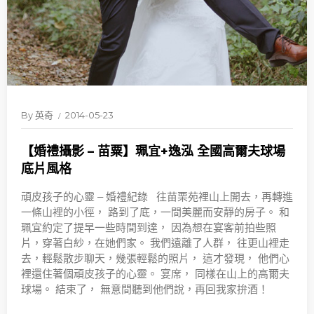
By
英奇
2014-05-23
【婚禮攝影 – 苗粟】珮宜+逸泓 全國高爾夫球場
底片風格
頑皮孩子的心靈 – 婚禮紀錄 往苗栗苑裡山上開去，再轉進
一條山裡的小徑， 路到了底，一間美麗而安靜的房子。 和
珮宜約定了提早一些時間到達， 因為想在宴客前拍些照
片，穿著白紗，在她們家。 我們遠離了人群， 往更山裡走
去，輕鬆散步聊天，幾張輕鬆的照片， 這才發現， 他們心
裡還住著個頑皮孩子的心靈。 宴席， 同樣在山上的高爾夫
球場。 結束了， 無意間聽到他們說，再回我家拚酒！