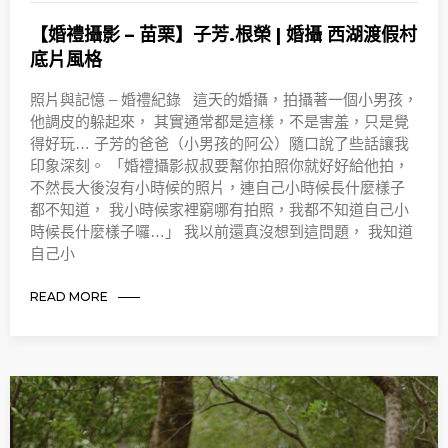
【婚禮攝影 – 苗栗】子芳.根榮 | 婚攝 西湖渡假村
底片風格
照片與記憶 – 婚禮紀錄 這天的婚攝，拍攝著一個小男孩，
他調皮的躲起來， 其實通常都是這樣，不是害羞，只是覺
得好玩… 子芳的爸爸（小男孩的阿公）隨口說了些話讓我
印象深刻。 「婚禮攝影叔叔要幫你拍照你就好好給他拍，
不然長大後沒有小時候的照片，連自己小時候長什麼樣子
都不知道， 我小時候家裡窮哪有拍照，我都不知道自己小
時候長什麼樣子囉…」 我以前還真沒想到這問題， 我知道
自己小
READ MORE