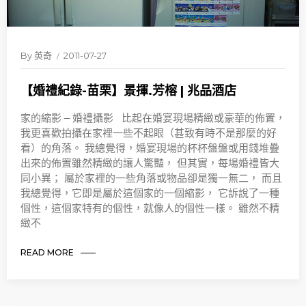
By
英奇
2011-07-27
【婚禮紀錄-苗栗】景揮.芳榕 | 兆品酒店
家的縮影 – 婚禮攝影 比起在婚宴現場精緻或豪華的佈置，
我更喜歡拍攝在家裡一些不起眼（甚致有時不是那麼的好
看）的角落。 我總覺得，婚宴現場的杯杯盤盤或用錢堆疊
出來的佈置雖然精緻的讓人驚豔， 但其實，每場婚禮皆大
同小異； 屬於家裡的一些角落或物品卻是獨一無二， 而且
我總覺得，它即是屬於這個家的一個縮影， 它訴說了一種
個性，這個家特有的個性，就像人的個性一樣。 雖然不精
緻不
READ MORE