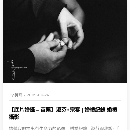
By
英奇
2009-08-24
【底片婚攝 – 苗栗】淑芬+宗宴 | 婚禮紀錄 婚禮
攝影
請幫我們拍出有生命力的影像 – 婚禮紀錄 淑芬跟我說: 「