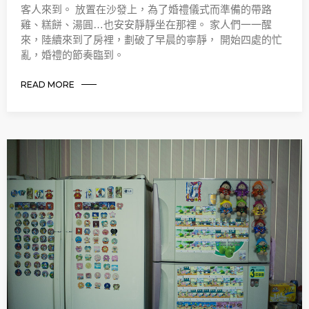
客人來到。 放置在沙發上，為了婚禮儀式而準備的帶路
雞、糕餅、湯圓…也安安靜靜坐在那裡。 家人們一一醒
來，陸續來到了房裡，劃破了早晨的寧靜， 開始四處的忙
亂，婚禮的節奏臨到。
READ MORE