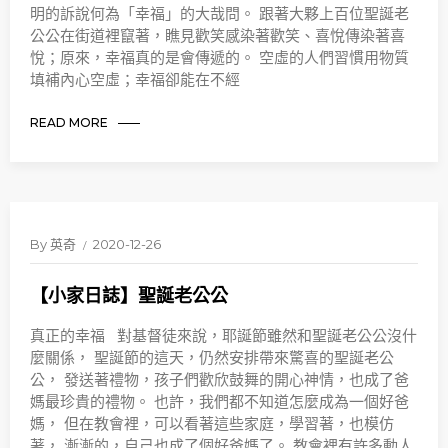
明的訴說何為「幸福」的大哉問。 跟著大夥上百位聖誕老
公公在街道裡竄著，瞧見歡笑感染著歡笑、喜悅傳染著喜
悅；原來，幸福真的是會傳遞的。 空虛的人們習慣用物質
填補內心空虛；幸福卻能在不經
READ MORE
By
英奇
2020-12-26
【小家日誌】聖誕老公公
真正的幸福 對基督徒來說，耶誕節雖然和聖誕老公公沒什
麼關係， 聖誕節的這天，仍然安排帶來驚喜的聖誕老公
公， 發送著禮物，孩子們歡欣鼓舞的開心神情，也成了爸
媽最珍貴的禮物。 也許，我們都不知道怎麼成為一個好爸
媽， 但在教會裡，可以看著這些家庭，學習著，也模仿
著， 漸漸的，自己也成了個好爸媽了。 教會裡有許多動人