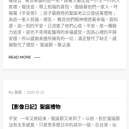
報佳音 寒流來襲的這一天，跟著大夥走進一戶又一戶的人
家裡，報佳音，帶上祝福的喜悅。 圍繞著他們一家人，哼
唱著《平安夜》；孩子最期待的聖誕老公公發送著禮物；
為這一家人祝福、禱告。 瞧見他們眼神裡透著幸福，我知
道，這一刻的平安，已流進了他們心底。平安，是一種極
力追求，卻也不見得能獲得的幸福感受。因為心裡的平靜
安穩，所以感謝身邊所擁有的一切；滿足替代了缺乏，感
謝取代了埋怨。 聖誕節，像沾滿
READ MORE
By
英奇
2021-12-21
【影像日記】聖誕禮物
平安 一年又將結束，聖誕節又來到了。以前，對於聖誕節
沒有太多感覺，只是眾多節日中的其中一個，在台灣，似