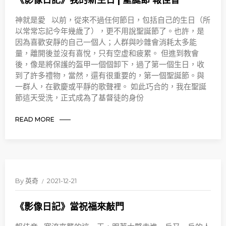
《影像日記》我的新生日 | 聖誕節 報佳音
神就是愛 以前，從來不過任何節日，包括自己的生日（所
以常常忘記今年幾歲了），更不用說聖誕節了。也許，是
因為喜歡安靜的自己一個人；人群與吵雜會消耗太多能
量，離開後並沒有喜悅，只有空虚和疲累。 但進到教會
後，像是將保護的盔甲一個個卸下，過了第一個生日，收
到了許多禮物，當然，還有很重要的，第一個聖誕節。與
一群人，在歡慶或平靜的歌聲裡。 如此巧合的，我在聖誕
節這天受洗，正式成為了基督徒的身份
READ MORE
By
英奇
2021-12-21
《影像日記》當祝福來敲門