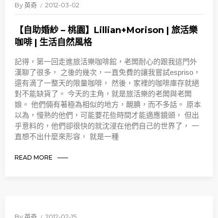
By
英奇
2012-03-02
【自助婚紗 – 桃園】Lillian+Morison | 旅活樂
咖啡 | 生活自然風格
記得，第一回走進旅活樂咖啡館，老闆耐心的跟我這門外
漢聊了很多， 之後的幾次，一直免費的讓我嘗試espriso，
還有滴了一整天的限量咖啡， 然後，家裡的咖啡庫存就絕
對不能缺貨了。 今天的主角，就是旅活樂的老闆與老闆
娘。 他們倆有著極為相似的地方，靦腆，而不多話。 原本
以為，慢熟的他們，可能要花些時間才能適應鏡頭， 但出
乎意料的，他們卻很快的就沈浸在他們自己的世界了， 一
直想不出什麼來形容， 就是一種
READ MORE
By
英奇
2012-02-15