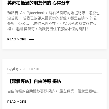
英奇拍攝過的朋友們的 心得分享
轉貼自 An 的facebook ↓ 翻看著當時的婚禮紀錄，怎麼也
沒想到， 想找已故親人最真切的影像，都是在這～ 外公
外婆 公公…….你們已經不在， 但笑容永遠都留存在這
裡， 謝謝 吳英奇，為我們留住了那些永恆的時刻！
READ MORE
By
英奇
2010-07-08
【媒體專訪】自由時報 採訪
自由時報的自助婚紗專題採訪， 最左邊第一個就是我啦…
READ MORE