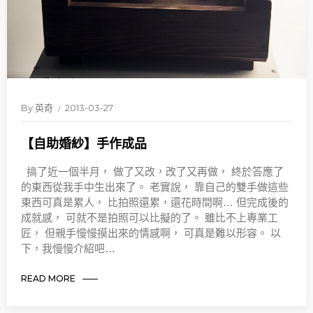
By
英奇
2013-03-27
【自助婚紗】手作成品
搞了近一個半月， 做了又改，改了又再做， 終於答應了
的東西從我手中生出來了。 老實說， 靠自己的雙手做這些
東西可真是累人， 比拍照還累，還花時間啊… 但完成後的
成就感， 可就不是拍照可以比擬的了。 雖比不上專業工
匠， 但親手慢慢摸出來的情感啊， 可真是難以形容。 以
下，我慢慢介紹吧…
READ MORE