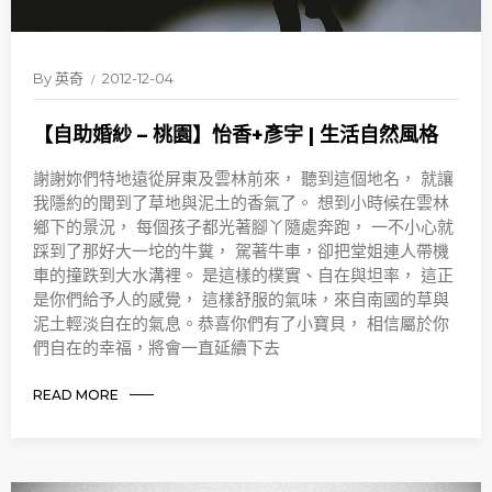
By
英奇
2012-12-04
【自助婚紗 – 桃園】怡香+彥宇 | 生活自然風格
謝謝妳們特地遠從屏東及雲林前來， 聽到這個地名， 就讓
我隱約的聞到了草地與泥土的香氣了。 想到小時候在雲林
鄉下的景況， 每個孩子都光著腳丫隨處奔跑， 一不小心就
踩到了那好大一坨的牛糞， 駕著牛車，卻把堂姐連人帶機
車的撞跌到大水溝裡。 是這樣的樸實、自在與坦率， 這正
是你們給予人的感覺， 這樣舒服的氣味，來自南國的草與
泥土輕淡自在的氣息。恭喜你們有了小寶貝， 相信屬於你
們自在的幸福，將會一直延續下去
READ MORE