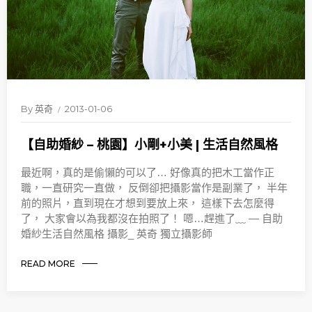
By
英奇
2013-01-06
【自助婚紗 – 桃園】小剛+小美 | 生活自然風格
最近啊，真的是偷懶的可以了… 好像真的把木工當作正
職，一直研究一直做， 反倒卻把攝影當作是副業了， 半年
前的照片，直到現在才想到要放上來， 這樣下去怎麼得
了， 大家會以為我都沒在拍照了！ 嗯…趕進了﹏ — 自助
婚紗生活自然風格 攝影_ 英奇 獨立攝影師
READ MORE