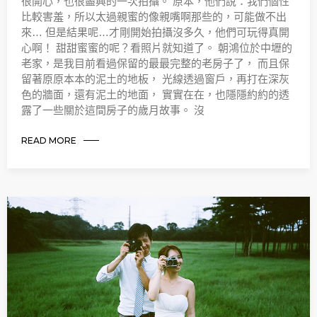
很開心，也很盡興的一次拍攝。 原本，他們說：我們個性
比較害羞，所以太過親蜜的像親嘴啊那些的，可能做不出
來… 但是結果呢…才剛開始拍攝沒多久，他們可玩得真開
心啊！ 甜甜蜜蜜的呢？看照片就知道了。 朝鴻位於中壢的
老家，是我目前看過保留的最最完整的老房子了， 而且保
留著原原本本的泥土的地板， 光線透過窗戶，再打在深灰
色的牆面，還有泥土的地面， 實實在在，也隱隱約約的透
露了一些關於這間房子的歲月故事。 沒
READ MORE