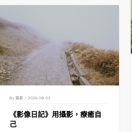
By
英奇
2026-08-03
《影像日記》用攝影，療癒自
己
READ 