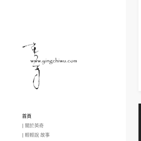
READ M
首頁
| 關於英奇
| 輕輕說 故事