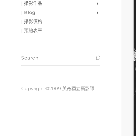
| 攝影作品
家庭寫真
肖像照
個人寫真
一張婚紗照
婚禮紀錄
愛情寫真
形象.活動攝影
| Blog
影像日記
攝影雜感
與神對話
| 攝影價格
| 預約表單
Copyright ©2009 英奇獨立攝影師