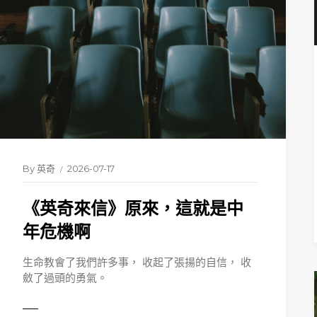
By
英奇
2026-07-17
《英奇來信》原來，這就是中
READ 
年危機啊
生命教會了我們許多事， 收起了張揚的自信， 收
斂了過頭的勇氣。
ORE