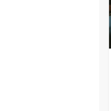
READ M