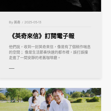
By
英奇
2025-05-13
《英奇來信》訂閱電子報
他們說，收到一封英奇來信，像是有了個稍作喘息
的空間； 像是生活節奏快速的都市裡，誤打誤撞
走進了一間安靜的老舊咖啡廳。
MORE