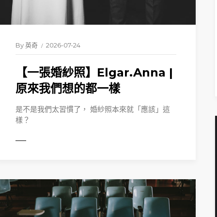
By
英奇
2026-07-24
【一張婚紗照】Elgar.Anna |
READ 
原來我們想的都一樣
是不是我們太習慣了， 婚紗照本來就「應該」這
樣？
ORE