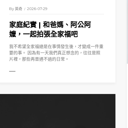
By
英奇
2026-07-29
家庭紀實 | 和爸媽、阿公阿
嬤，一起拍張全家福吧
我不希望全家福總是在事情發生後，才變成一件重
要的事。 因為有一天我們真正想念的，往往是照
片裡，那些再普通不過的日常。
ORE