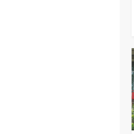
READ M