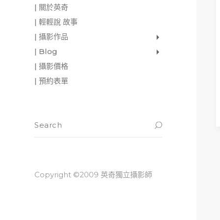
| 關於英奇
| 輕輕說 故事
| 攝影作品
家庭寫真
肖像照
個人寫真
一張婚紗照
婚禮紀錄
愛情寫真
形象.活動攝影
| Blog
影像日記
攝影雜感
與神對話
| 攝影價格
| 預約表單
READ M
Copyright ©2009 英奇獨立攝影師