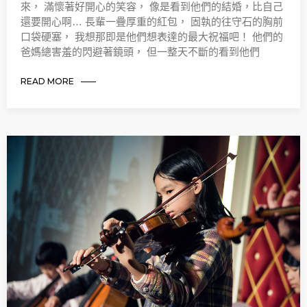
來， 滿懷著好開心的笑容， 像是看到他們的結婚，比自己
還要開心啊… 長輩一疊厚重的紅包， 固執的往守石的胸前
口袋硬塞， 我想那即是他們想表達的最大祝福吧！ 他們的
爸媽總害羞的閃避著鏡頭， 但一整天不斷的看到他們
READ MORE