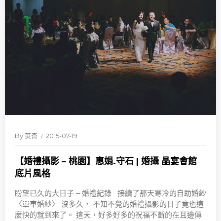
By
英奇
2015-07-19
【婚禮攝影 – 桃園】惠娟.守石 | 婚攝 晶宴會館
底片風格
盼望已久的大日子 – 婚禮紀錄 接續了那天寒冷的自助婚紗
〈單車婚紗〉 沒多久， 不知不覺的婚禮攝影的日子竟也這
麼快的就到來了。 這天，好多好多的祝福不斷的在耳邊傳