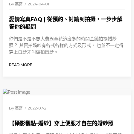
By
英奇
2024-04-01
愛情寫真FAQ | 從預約、討論到拍攝，一步步解
答你的疑問
你們是不是不想大費周章花這麼多的時間金錢拍攝婚紗
照？ 其實拍婚紗有各式各樣的方式及形式， 也並不一定得
穿上白紗才叫做拍婚紗。
READ MORE
By
英奇
2022-07-21
【攝影觀點-婚紗】穿上便服才自在的婚紗照