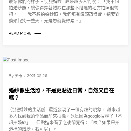
最像你們的樣子 – 便服婚紗 越來越多人們說： 「我不想
拍婚紗照，總覺得穿著婚紗在那些不搭嘎的地方拍照很彆
扭。」 「我不想拍婚紗照，我們都有鏡頭恐懼症，還要對
鏡頭假笑一整天，光是想就覺得累。」
READ MORE
By
英奇
2021-05-26
婚紗像生活照，不是更貼近日常，自然又自在
嗎？
-便服婚紗的生活感 最近發現了一個有趣的現象， 越來越
多人找到我的作品而前來拍攝，竟是因為google搜尋了「不
想拍婚紗」， 但點進來看了之後卻覺得：「咦？如果是拍
這樣的婚紗，我可以」。