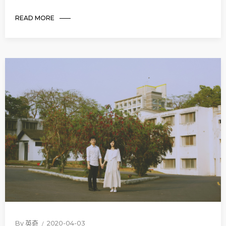
READ MORE
By
英奇
2020-04-03