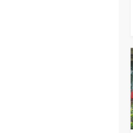
READ M