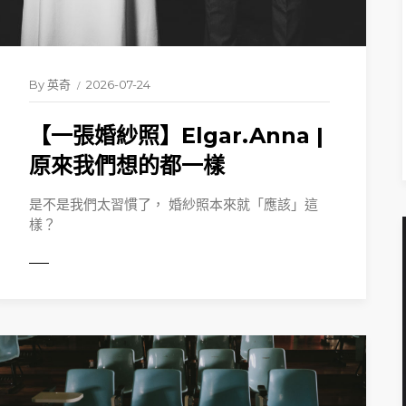
By
英奇
2026-07-24
【一張婚紗照】Elgar.Anna |
READ 
原來我們想的都一樣
是不是我們太習慣了， 婚紗照本來就「應該」這
樣？
ORE