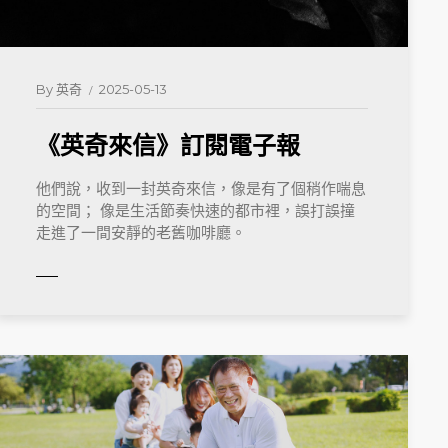
By
英奇
2025-05-13
《英奇來信》訂閱電子報
他們說，收到一封英奇來信，像是有了個稍作喘息
的空間； 像是生活節奏快速的都市裡，誤打誤撞
走進了一間安靜的老舊咖啡廳。
MORE