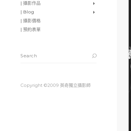
| 攝影作品
家庭寫真
肖像照
個人寫真
一張婚紗照
婚禮紀錄
愛情寫真
形象.活動攝影
| Blog
影像日記
攝影雜感
與神對話
| 攝影價格
| 預約表單
Copyright ©2009 英奇獨立攝影師