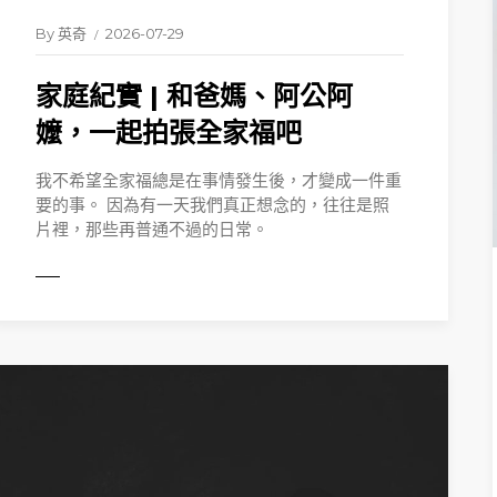
By
英奇
2026-07-29
家庭紀實 | 和爸媽、阿公阿
嬤，一起拍張全家福吧
我不希望全家福總是在事情發生後，才變成一件重
要的事。 因為有一天我們真正想念的，往往是照
片裡，那些再普通不過的日常。
ORE