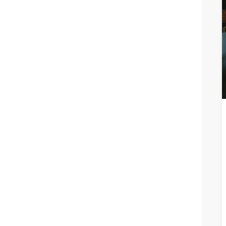
READ M