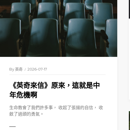
By
英奇
2026-07-17
《英奇來信》原來，這就是中
READ 
年危機啊
生命教會了我們許多事， 收起了張揚的自信， 收
斂了過頭的勇氣。
ORE