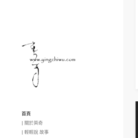
READ M
首頁
| 關於英奇
| 輕輕說 故事