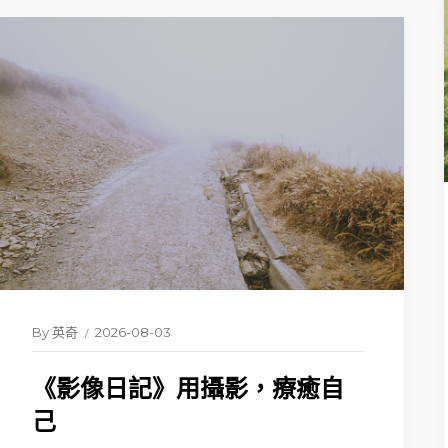
By
英奇
2026-08-03
《影像日記》用攝影，療癒自
己
READ 