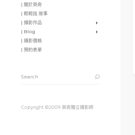
| 關於英奇
| 輕輕說 故事
| 攝影作品
家庭寫真
肖像照
個人寫真
一張婚紗照
婚禮紀錄
愛情寫真
形象.活動攝影
| Blog
影像日記
攝影雜感
與神對話
| 攝影價格
| 預約表單
READ M
Copyright ©2009 英奇獨立攝影師