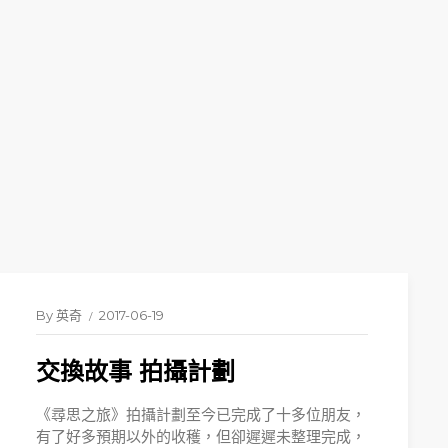
By
英奇
2017-06-19
交換故事 拍攝計劃
《尋思之旅》拍攝計劃至今已完成了十多位朋友，
有了好多預期以外的收穫，但卻遲遲未整理完成，