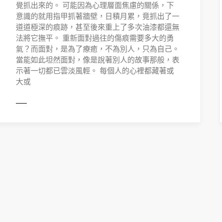
覺抓出來的。 可能因為心理層面焦慮的關係，下
意識的就用指甲抓著牆壁，日積月累，竟抓出了一
道道極深的痕跡，甚至後來重上了多次油漆都還無
法將它撫平。 重新面對過往的傷痕需要多大的勇
氣？而面對，是為了療癒，不為別人，只為自己。
當能如此坦然面對，像是說著別人的故事那般，表
示著一切都已雲淡風輕。 每個人的心裡都藏著或
大或
ORE
READ 