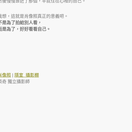
然後慢慢靠近了那個，早就住在心裡的自己。
我想，這就是肖像照真正的意義吧。
不是為了拍給別人看，
而是為了，好好看看自己。
肖像照
|
隱室 攝影棚
英奇 獨立攝影師