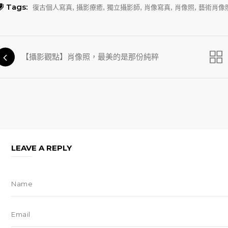
Tags:
,
,
,
,
,
復古個人寫真
攝影療癒
獨立攝影師
肖像寫真
肖像照
藝術肖像
【攝影觀點】肖像照，最美的是那份純粹
LEAVE A REPLY