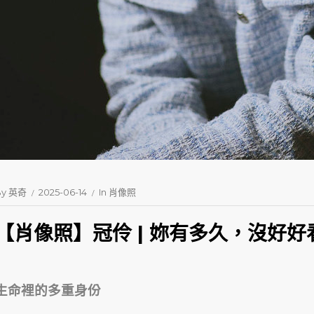
By
英奇
2025-06-14
In
肖像照
【肖像照】冠伶 | 妳有多久，沒好
生命裡的多重身份