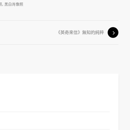
,
照
黑白肖像照
《英奇來信》無知的純粹