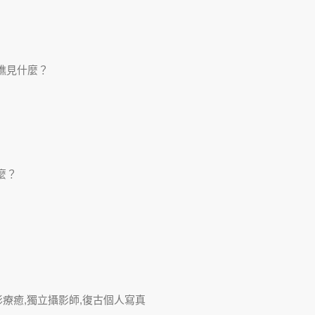
瞧見什麼？
麼？