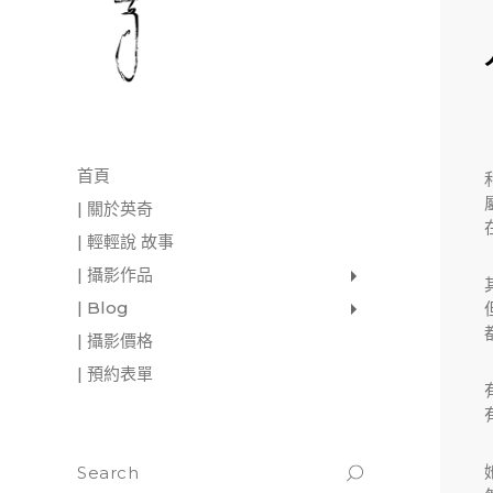
首頁
| 關於英奇
| 輕輕說 故事
| 攝影作品
家庭寫真
肖像照
個人寫真
一張婚紗照
婚禮紀錄
愛情寫真
形象.活動攝影
| Blog
影像日記
攝影雜感
與神對話
| 攝影價格
| 預約表單