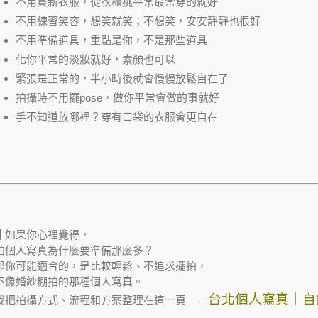
不用買新衣服，從衣櫃挑平常最常穿的就好
不用練習笑容，想笑就笑；不想笑，安安靜靜也很好
不用準備道具，重點是你，不是那些道具
化你平常的淡妝就好，素顏也可以
緊張是正常的，半小時後就會慢慢放鬆自在了
拍攝時不用擺pose，做你平常會做的事就好
手不知道放哪裡？穿有口袋的衣服會更自在
▋如果你心裡覺得，
拍個人寫真為什麼要準備那麼多？
那你可能適合的，是比較輕鬆、不追求擺拍，
不像婚紗棚拍的那種個人寫真。
台北個人寫真｜自
我把拍攝方式、流程和方案整理在這一頁 →