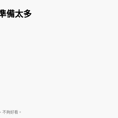
準備太多
、不夠好看。