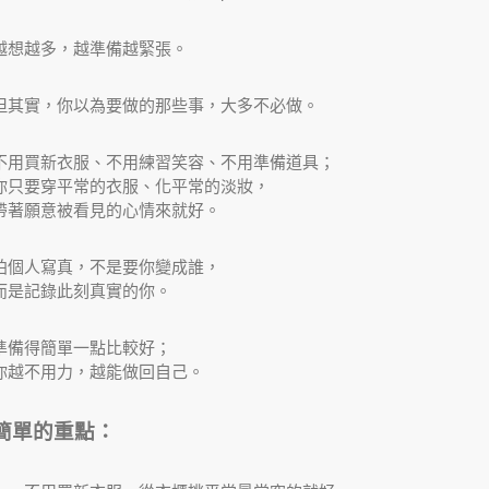
越想越多，越準備越緊張。
但其實，你以為要做的那些事，大多不必做。
不用買新衣服、不用練習笑容、不用準備道具；
你只要穿平常的衣服、化平常的淡妝，
帶著願意被看見的心情來就好。
拍個人寫真，不是要你變成誰，
而是記錄此刻真實的你。
準備得簡單一點比較好；
你越不用力，越能做回自己。
簡單的重點：