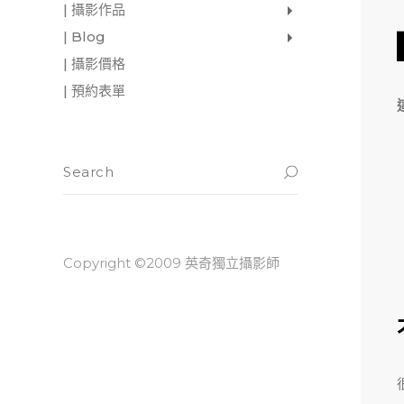
| 攝影作品
家庭寫真
肖像照
個人寫真
一張婚紗照
婚禮紀錄
愛情寫真
形象.活動攝影
| Blog
影像日記
攝影雜感
與神對話
| 攝影價格
| 預約表單
Copyright ©2009 英奇獨立攝影師