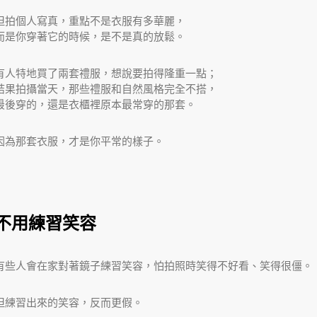
但拍個人寫真，重點不是衣服有多華麗，
而是你穿著它的時候，是不是真的放鬆。
有人特地買了兩套禮服，想說要拍得隆重一點；
結果拍攝當天，那些禮服和自然風格完全不搭，
最後穿的，還是衣櫃裡原本最常穿的那套。
因為那套衣服，才是你平常的樣子。
不用練習笑容
有些人會在家對著鏡子練習笑容，怕拍照時笑得不好看、笑得很僵。
但練習出來的笑容，反而更假。