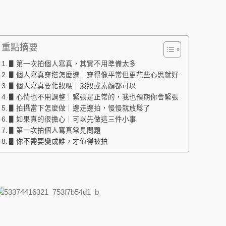
重點摘要
▋第一次拍個人寫真，其實不用準備太多
▋個人寫真穿搭怎麼選｜穿得像平常但更花些心思就好
▋個人寫真要化妝嗎｜淡妝或素顏都可以
▋心情也不用調整｜緊張是正常的，我也預期你會緊張
▋拍攝當下怎麼做｜邊走邊拍，慢慢就放鬆了
▋如果真的很擔心｜可以先做這三件小事
▋第一次拍個人寫真常見問題
▋你不需要變成誰，才值得被拍