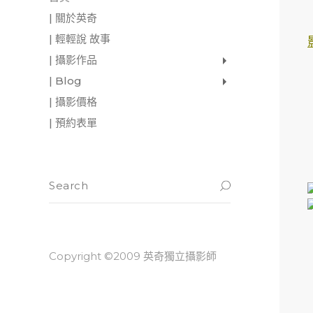
| 關於英奇
| 輕輕說 故事
| 攝影作品
家庭寫真
肖像照
個人寫真
一張婚紗照
婚禮紀錄
愛情寫真
形象.活動攝影
| Blog
影像日記
攝影雜感
與神對話
| 攝影價格
| 預約表單
Copyright ©2009 英奇獨立攝影師