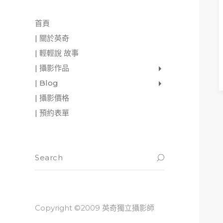
首頁
| 關於英奇
| 輕輕說 故事
| 攝影作品
家庭寫真
肖像照
個人寫真
一張婚紗照
婚禮紀錄
愛情寫真
形象.活動攝影
READ M
| Blog
影像日記
攝影雜感
與神對話
| 攝影價格
| 預約表單
Copyright ©2009 英奇獨立攝影師