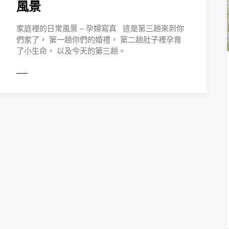
風景
家庭裡的日常風景 – 孕婦寫真 這是第三趟來到你
們家了， 第一趟你們的婚禮， 第二趟肚子裡孕育
了小生命， 以及今天的第三趟。
ORE
READ 