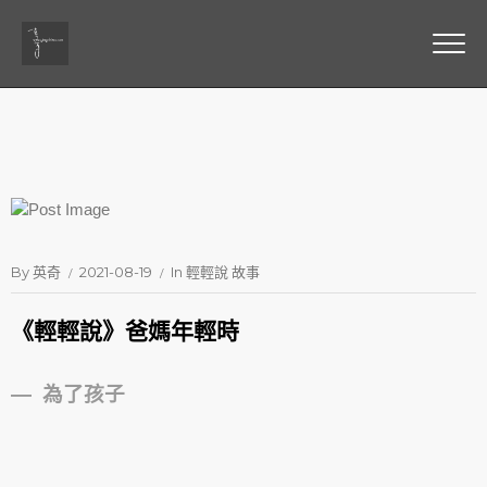
By
英奇
2021-08-19
In
輕輕說 故事
《輕輕說》爸媽年輕時
— 為了孩子