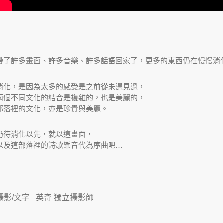
帶了許多畫面、許多音樂、許多話語回家了，更多的東西仍在慢慢消
消化，是因為太多的感受是之前從未遇見過，
兩個不同文化的結合是複雜的，也是美麗的，
部落裡的文化，亦是珍貴與美麗。
仍待消化以先，就以這畫面，
以及這部落裡的詩歌樂音代為序曲吧…
攝影/文字 英奇 獨立攝影師