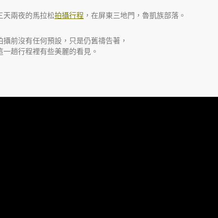
三天兩夜的馬拉松
拍攝行程
，在屏東三地門，魯凱族部落。
拍攝前沒有任何預設，只是仍舊禱告著，
這一趟行程裡有些美麗的看見。