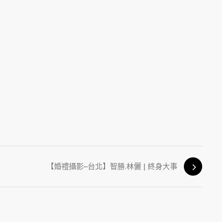
【婚禮攝影–台北】智勝.林儷 | 終身大事