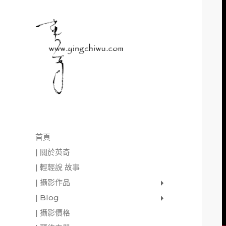
首頁
| 關於英奇
| 輕輕說 故事
| 攝影作品
家庭寫真
肖像照
個人寫真
一張婚紗照
婚禮紀錄
愛情寫真
形象.活動攝影
| Blog
影像日記
攝影雜感
與神對話
| 攝影價格