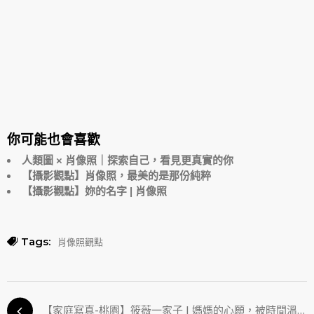
你可能也會喜歡
人類圖 × 肖像照｜探索自己，看見更真實的你
【攝影觀點】肖像照，最美的是那份純粹
【攝影觀點】妳的名字 | 肖像照
Tags:
肖像照觀點
【家庭寫真-桃園】筱薇一家子 | 媽媽的心願，被時間溫柔收藏