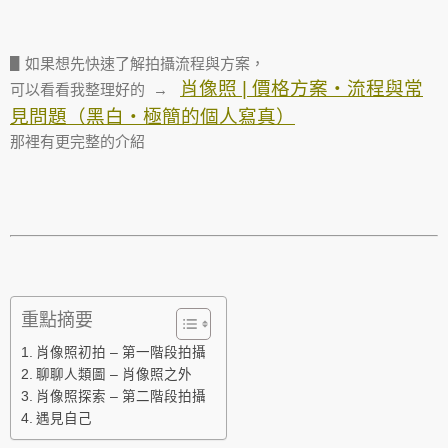
▋如果想先快速了解拍攝流程與方案，
肖像照 | 價格方案・流程與常
可以看看我整理好的 →
見問題（黑白・極簡的個人寫真）
那裡有更完整的介紹
重點摘要
肖像照初拍 – 第一階段拍攝
聊聊人類圖 – 肖像照之外
肖像照探索 – 第二階段拍攝
遇見自己