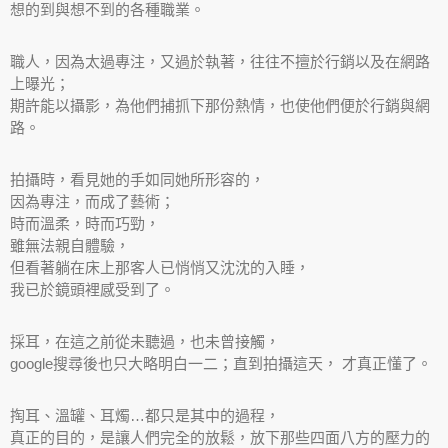
想的到與想不到的各種職業。
職人，因為太過專注，又過於執著，往往不擅於行銷以及在網路
上曝光；
期許能以攝影，為他們捕抓下那份熱情，也使他們便於行銷與網
路。
拍攝時，看見她的手如同她所形容的，
因為專注，而成了藝術；
時而溫柔，時而巧勁，
雖無法親自體驗，
但看著躺在床上那客人已悄悄又沈沈的入睡，
我已於鏡頭裡感受到了。
採耳，在這之前從未聽過，也未曾接觸，
google搜尋後也只大略明白一二；直到拍攝這天， 才真正懂了。
掏耳、溫罐、耳燭…都只是其中的過程，
真正的目的，是讓人們完全的放鬆，放下那些四面八方的壓力的