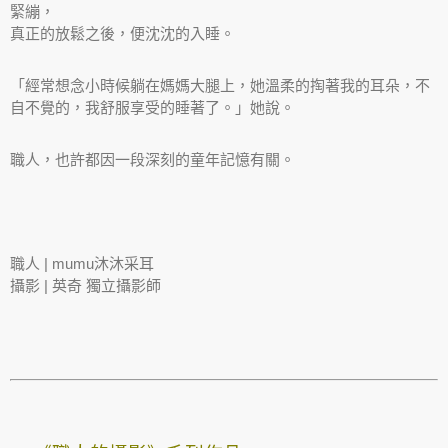
緊繃，
真正的放鬆之後，便沈沈的入睡。
「經常想念小時候躺在媽媽大腿上，她溫柔的掏著我的耳朵，不
自不覺的，我舒服享受的睡著了。」她說。
職人，也許都因一段深刻的童年記憶有關。
職人 |
mumu沐沐采耳
攝影 | 英奇 獨立攝影師