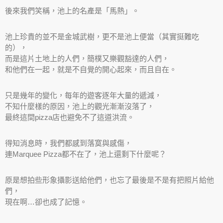
後來我們笑稱，池上的名產是「馬熱」。
池上珍貴的並不是金城武樹，更不是池上便當（其實挺難吃
的），
而是這片土地上的人們，簡樸又樂觀豁達的人們，
和他們在一起，就是不自覺的開心起來，而且自在。
只是幾年的變化，每年的遊客逐年大量的遞減，
不知什麼樣的原因，池上的觀光漸漸沒落了，
最終這間pizza店也避免不了這道洪流。
得知消息時，我們都感到落寞與感傷，
連Marquee Pizza都不在了，池上還剩下什麼呢？
原是想拍些形象攝影送給他們，也忘了最後是不是有把照片給他
們，
現在啊…卻也成了記憶。