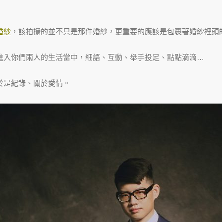
婚紗
，該拍攝的並不只是那件婚紗，更重要的應該是包裹著婚紗裡頭
進入你們兩人的生活當中，細語、互動、舉手投足、點點滴滴…
於是紀錄、關於愛情。