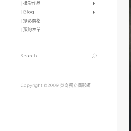
| 攝影作品
家庭寫真
肖像照
個人寫真
一張婚紗照
婚禮紀錄
愛情寫真
形象.活動攝影
| Blog
影像日記
攝影雜感
與神對話
| 攝影價格
| 預約表單
Copyright ©2009 英奇獨立攝影師