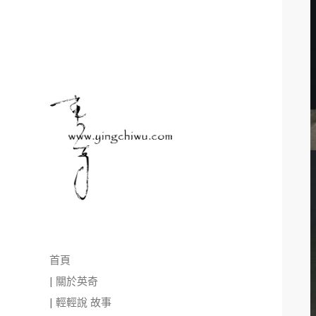
首頁
| 關於英奇
| 輕輕說 故事