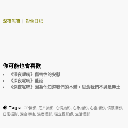
深夜呢喃
|
影像日記
你可能也會喜歡
《深夜呢喃》傷害性的安慰
《深夜呢喃》蔓延
《深夜呢喃》因為他知道我們的本體，思念我們不過是塵土
Tags:
,
,
,
,
,
,
GR攝影
底片攝影
心情攝影
心象攝影
心靈攝影
情感攝影
,
,
,
,
日常攝影
深夜呢喃
溫度攝影
獨立攝影師
生活攝影