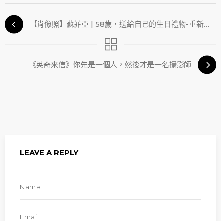
【肖像照】蘇菲亞 | 58歲，送給自己的生日禮物-重新看見自己
《英奇來信》你先是一個人，然後才是一名攝影師
LEAVE A REPLY