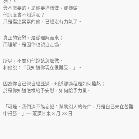
夠了。
最不需要的，是你要這樣做、那樣做；
他怎麼會不知道呢？
只是傷痕累累的他，已經沒有力氣了。
真正的安慰，是從理解而來；
而理解，是因你也親自走過。
所以，不要和他說該怎麼做，
和他說：「我知道你現在很難受…」。
因為你自己親自經歷過，知道那過程是如何難熬；
於是你知道怎樣給予安慰，如何給予力量。
「可是，我們決不能忘記：幫助別人的條件，乃是自己先在苦難
中得勝。」— 荒漠甘泉 3 月 23 日