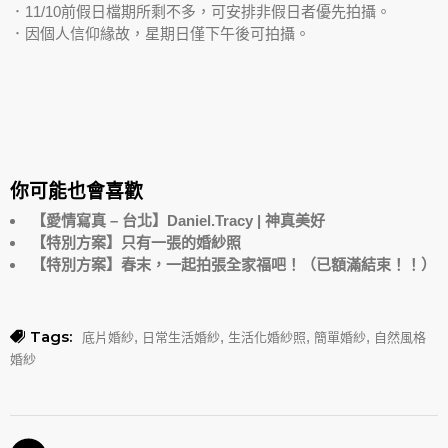
．11/10前假日檔期所剩不多，可安排非假日者優先拍攝。
．因個人信仰緣故，星期日僅下午後可拍攝。
你可能也會喜歡
【愛情寫真 – 台北】Daniel.Tracy | 神真美好
【特別方案】只有一張的婚紗照
【特別方案】春末，一起拍張全家福吧！（已額滿結束！！）
Tags:
,
,
,
,
底片婚紗
日常生活婚紗
生活化婚紗照
簡單婚紗
自然風格
婚紗