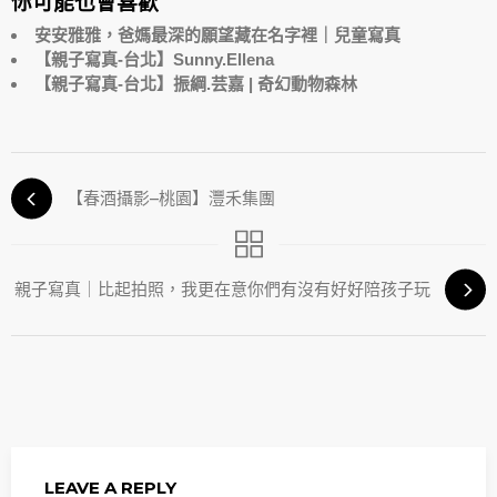
你可能也會喜歡
安安雅雅，爸媽最深的願望藏在名字裡｜兒童寫真
【親子寫真-台北】Sunny.Ellena
【親子寫真-台北】振綱.芸嘉 | 奇幻動物森林
【春酒攝影–桃園】灃禾集團
親子寫真｜比起拍照，我更在意你們有沒有好好陪孩子玩
LEAVE A REPLY