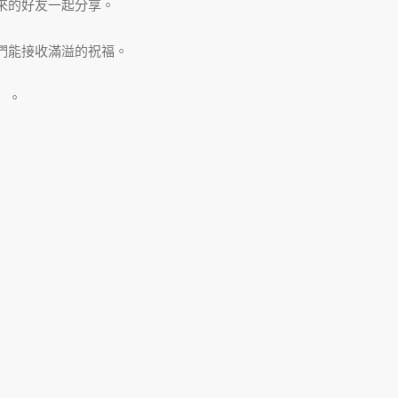
來的好友一起分享。
們能接收滿溢的祝福。
」。