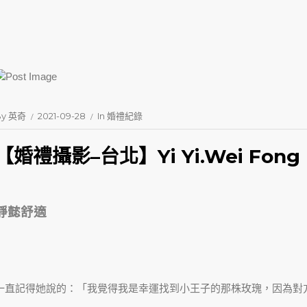
By
英奇
2021-09-28
In
婚禮紀錄
【婚禮攝影–台北】Yi Yi.Wei Fong
靜懿舒適
一直記得她說的：「我覺得我是幸運找到小王子的那株玫瑰，因為對