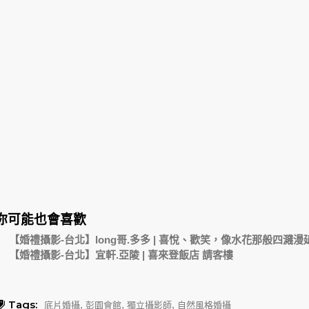
你可能也會喜歡
【婚禮攝影-台北】long哥.多多 | 喜悅、歡笑，像水花那般四濺漫
【婚禮攝影-台北】宜軒.亞陵 | 喜來登飯店 請客樓
Tags:
,
,
,
底片婚攝
彭園會館
獨立攝影師
自然風格婚攝