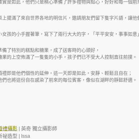
確實是如此，他們只是精心準備了許多禮物與點心，好好和每一個前
桌上擺滿了來自世界各地的明信片，邀請朋友們留下隻字片語，讓他
小女孩的小手握著筆，寫下了兩行大大的字，「平平安安，事事如意
準備了特別的糕點和糖果，成了送客時的心頭好，
糖果的上空佈滿了一隻隻的小手，孩子們已不受大人控制直往前撲。
婚禮即是他們個性的延伸，這一天即是如此，安靜、輕鬆且自在；
他們也將這份自在感染了前來的每位賓客，像似在湖畔的靜懿舒適。
婚禮攝影
| 英奇 獨立攝影師
新祕造型 |
Issa