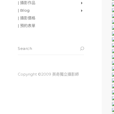
| 攝影作品
家庭寫真
肖像照
個人寫真
一張婚紗照
婚禮紀錄
愛情寫真
形象.活動攝影
| Blog
影像日記
攝影雜感
與神對話
| 攝影價格
| 預約表單
Copyright ©2009 英奇獨立攝影師