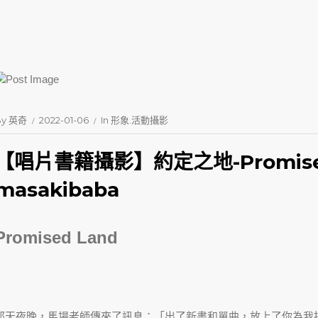
By
英奇
2022-01-06
In
形象.活動攝影
【唱片書籍攝影】約定之地-Promised
masakibaba
Promised Land
那天夜晚，馬場老師傳來了訊息：「出了新書和單曲，放上了你為我