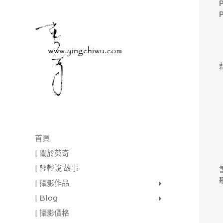
首頁
| 關於英奇
| 輕輕說 故事
| 攝影作品
家庭寫真
肖像照
個人寫真
一張婚紗照
婚禮紀錄
愛情寫真
形象.活動攝影
| Blog
影像日記
攝影雜感
與神對話
| 攝影價格