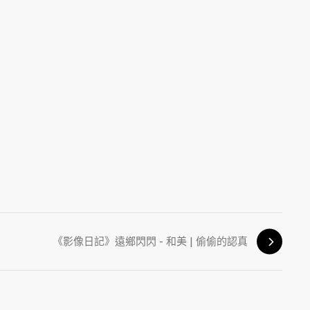
《影像日記》遠鄉閃閃 - 和美 | 偷偷的認真