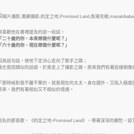
很喜歡他在書裡提及的這一段話，
「二十歲的你，本來想做什麼呢？」
「六十歲的你，現在想做什麼呢？」
因為這句話，使他下定決心走向了歌手之路；
我也曾因類似的話語，於是走上了攝影之路。原來我們有著這樣相像
「那時候對我不離不棄的，就是現在的太太。身在國外、又陷入極度
原來，我們有著相似又不相似的境遇。
同名的那首歌，《約定之地-Promised Land》，帶著深深的鄉愁