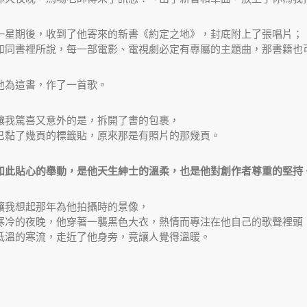
一星期後，收到了他寄來的新書《約定之地》，封底附上了張唱片；
如同書裡所說，每一部電影、電視劇必定有專屬的主題曲，那書籍也
他為這書，作了一首歌。
讓我驚喜又意外的是，拆開了書的包裹，
已黏了幾頁的標籤貼，原來那是有照片的那幾頁。
如此貼心的舉動，是他天生紳士的溫柔，也是他對創作者尊重的堅持
讓我想起那年為他拍攝時的景像，
寒冷的夜晚，他穿著一襲黑色大衣，熱情而專注在他自己的歌聲裡頭
低溫的寒流，走近了他身旁，竟讓人覺得溫暖。