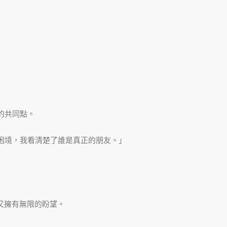
的共同點。
困境，我看清楚了誰是真正的朋友。」
，卻又擁有無限的盼望。