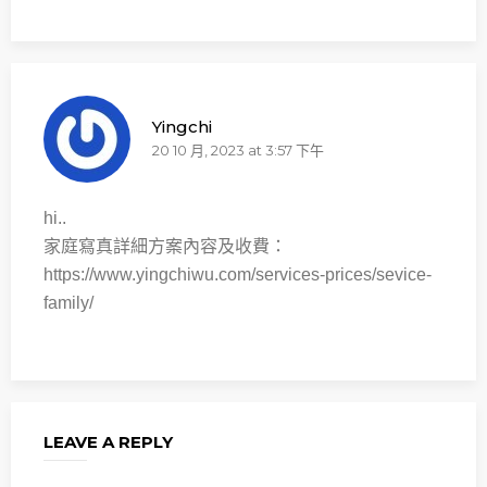
Yingchi
20 10 月, 2023 at 3:57 下午
hi..
家庭寫真詳細方案內容及收費：
https://www.yingchiwu.com/services-prices/sevice-
family/
LEAVE A REPLY