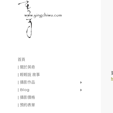
首頁
| 關於英奇
| 輕輕說 故事
h
| 攝影作品
家庭寫真
肖像照
個人寫真
一張婚紗照
婚禮紀錄
愛情寫真
形象.活動攝影
| Blog
影像日記
攝影雜感
與神對話
| 攝影價格
| 預約表單