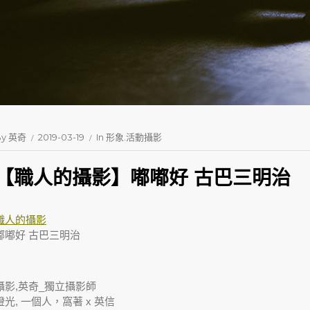
By
英奇
2019-03-19
In
形象.活動攝影
【職人的攝影】嘟嘟好 古巴三明治
職人的攝影
嘟嘟好 古巴三明治
攝影,英奇_獨立攝影師
燈光,
一個人，窩著 x 英信