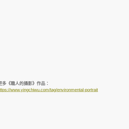
更多《職人的攝影》作品：
ttps://www.yingchiwu.com/tag/environmental-portrait