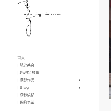
首頁
| 關於英奇
| 輕輕說 故事
| 攝影作品
家庭寫真
肖像照
個人寫真
一張婚紗照
婚禮紀錄
愛情寫真
形象.活動攝影
| Blog
影像日記
攝影雜感
與神對話
| 攝影價格
| 預約表單