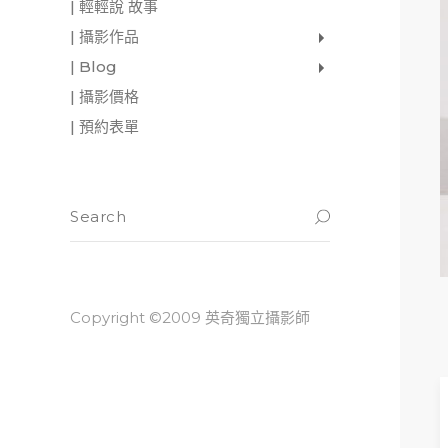
| 輕輕說 故事
| 攝影作品
家庭寫真
肖像照
個人寫真
一張婚紗照
婚禮紀錄
愛情寫真
形象.活動攝影
| Blog
影像日記
攝影雜感
與神對話
| 攝影價格
| 預約表單
Copyright ©2009 英奇獨立攝影師